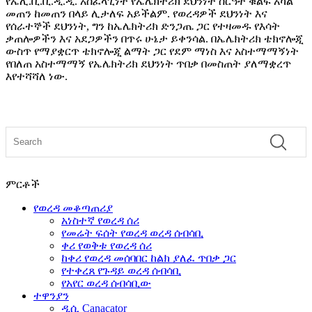
የኤሊ.ቢ.ቢ.ዲ.ዲ. አስፈላጊነት የኤሌክትሪክ ደህንነት ስርዓት ቁልፍ አካል
መጠን ከመጠን በላይ ሊታለፍ አይችልም. የወረዳዎች ደህንነት እና
የሰራተኞች ደህንነት, ግን ከኤሌክትሪክ ድንጋጤ ጋር የተዛመዱ የእሳት
ቃጠሎዎችን እና አደጋዎችን በጥሩ ሁኔታ ይቀንሳል. በኤሌክትሪክ ቴክኖሎጂ
ውስጥ የማያቋርጥ ቴክኖሎጂ ልማት ጋር የደም ማነስ እና አስተማማኝነት
የበለጠ አስተማማኝ የኤሌክትሪክ ደህንነት ጥበቃ በመስጠት ያለማቋረጥ
እየተሻሻለ ነው.
ምርቶች
የወረዳ መቆጣጠሪያ
አነስተኛ የወረዳ ሰሪ
የመሬት ፍሰት የወረዳ ወረዳ ሰብሳቢ
ቀሪ የወቅቱ የወረዳ ሰሪ
ከቀሪ የወረዳ መሰባበር ከልክ ያለፈ ጥበቃ ጋር
የተቀረጸ የጉዳይ ወረዳ ሰብሳቢ
የአየር ወረዳ ሰብሳቢው
ተዋንያን
ዲሲ Canacator