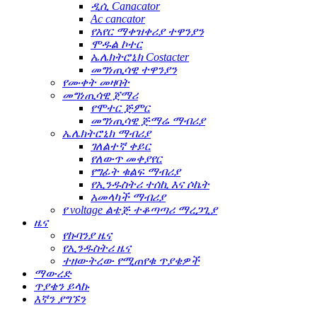
ዲሲ Canacator
Ac cancator
የአየር ማቀዝቀሪያ ተዋንያን
ሞዱል ኮተር
ኤሌክትሮኒክ Costacter
መግነጢሳዊ ተዋንያን
የሙቀት መዛባት
መግነጢሳዊ ጀማሪ
የሞተር ጅምር
መግነጢሳዊ ጅማሬ ማብሪያ
ኤሌክትሮኒክ ማብሪያ
ገለልተኛ ቀይር
የለውጥ መቀያየር
የግፊት ቁልፍ ማብሪያ
የኢንዱስትሪ ተሰኪ እና ሶኬት
አመላካች ማብሪያ
የ voltage ልቴጅ ተቆጣጣሪ ማረጋጊያ
ዜና
የኩባንያ ዜና
የኢንዱስትሪ ዜና
ተዘውትረው የሚጠየቁ ጥያቄዎች
ማውረድ
ጥያቄን ይላኩ
እኛን ያግኙን