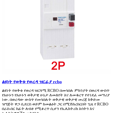
ልዩነት የወቅቱ የወረዳ ዝርፊያ rcbo
ልዩነት የወቅቱ የወረዳ ዝርጓሚ RCBO በመሳሰሉ ምክንያት በወረዳ ውስጥ
የአሁኑን የአሁኑን ወቅታዊ ሁኔታ ለመለየት እና ለመቁረጥ የተነደፈ መሣሪያ
ነው. በወረዳው ውስጥ የመሳሰሉት ወቅታዊ ወቅታዊ መረጃ ከቅድመ
ዝግጅት ዋጋ ሲደርስ ወይም ከመልዕት ጋር በሚሽከረከርበት ጊዜ የ RCBO
በራስ-ሰር ከፊት ለብቶ የሚቆረጥ ሲሆን የኤሌክትሪክ እሳትን እና