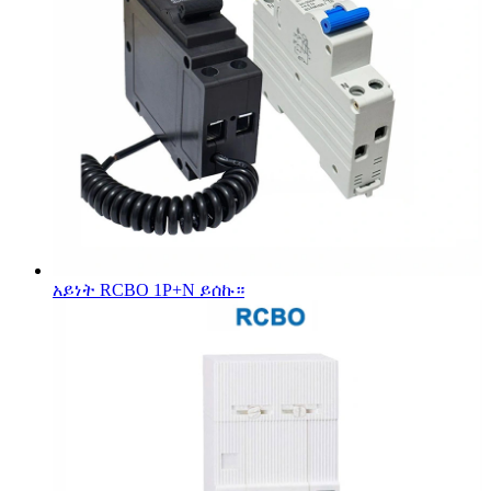
አይነት RCBO 1P+N ይሰኩ።