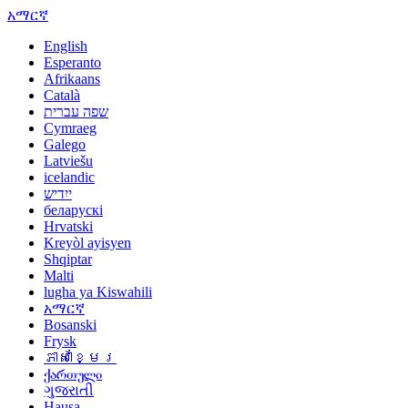
አማርኛ
English
Esperanto
Afrikaans
Català
שפה עברית
Cymraeg
Galego
Latviešu
icelandic
ייִדיש
беларускі
Hrvatski
Kreyòl ayisyen
Shqiptar
Malti
lugha ya Kiswahili
አማርኛ
Bosanski
Frysk
ភាសាខ្មែរ
ქართული
ગુજરાતી
Hausa