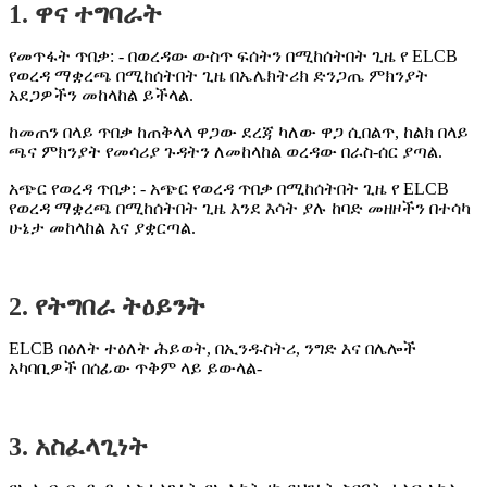
1. ዋና ተግባራት
የመጥፋት ጥበቃ: - በወረዳው ውስጥ ፍሰትን በሚከሰትበት ጊዜ የ ELCB
የወረዳ ማቋረጫ በሚከሰትበት ጊዜ በኤሌክትሪክ ድንጋጤ ምክንያት
አደጋዎችን መከላከል ይችላል.
ከመጠን በላይ ጥበቃ ከጠቅላላ ዋጋው ደረጃ ካለው ዋጋ ሲበልጥ, ከልክ በላይ
ጫና ምክንያት የመሳሪያ ጉዳትን ለመከላከል ወረዳው በራስ-ሰር ያጣል.
አጭር የወረዳ ጥበቃ: - አጭር የወረዳ ጥበቃ በሚከሰትበት ጊዜ የ ELCB
የወረዳ ማቋረጫ በሚከሰትበት ጊዜ እንደ እሳት ያሉ ከባድ መዘዞችን በተሳካ
ሁኔታ መከላከል እና ያቋርጣል.
2. የትግበራ ትዕይንት
ELCB በዕለት ተዕለት ሕይወት, በኢንዱስትሪ, ንግድ እና በሌሎች
አካባቢዎች በሰፊው ጥቅም ላይ ይውላል-
3. አስፈላጊነት