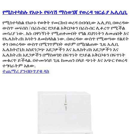
የሚስተካከሉ የአሁኑ የፍሳሽ ማስወገጃ የወረዳ ዝርፊያ ኤሊሲቢ
የሚስተካከል የአሁኑ የወቅት የመርከብ ወረዳ ሰብሳቢው ኤሊያቢ በወረዳው
ውስጥ መፍሰስ / በራስ-ሰር የኃይል አቅርቦቱን በራስ-ሰር ሊቆረጥ የሚችል
መሳሪያ ነው. እሱ በዋነኝነት የሚጠቀሙበት የግል ደህንነትን ለመጠበቅ እና
የኤሌክትሪክ እሳትን ለመከላከል ነው. በወረዳው ውስጥ የሚወጣው የልደት
ቀን በወረዳው ውስጥ በሚገጥምበት ወይም በሚበልጠው ጊዜ ኤሊቢ
ኤሌክትሮኒክ አስደንጋጭ አደጋዎችን እና ኤሌክትሪክ አደጋዎችን እና
ኤሌክትሪክ አደጋዎችን በማስወገድ በፍጥነት የኃይል አቅርቦቱን በፍጥነት
መቁረጥ ይችላል. በተመሳሳይ ጊዜ ከመጠን በላይ ጭነት እና አጭር የወረዳ
ተግባራትም አለው.
ተጨማሪ ያንብቡ
ጥያቄ ላክ