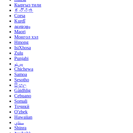
Кыргыз тили
ಕನ್ನಡ
Corsa
Kurdî
മലയാളം
Maori
Монгол хэл
Hmong
IsiXhosa
Zulu
Punjabi
پښتو
Chichewa
Samoa
Sesotho
සිංහල
Gàidhlig
Cebuano
Somali
Тоҷикӣ
O'zbek
Hawaiian
سنڌي
Shinra