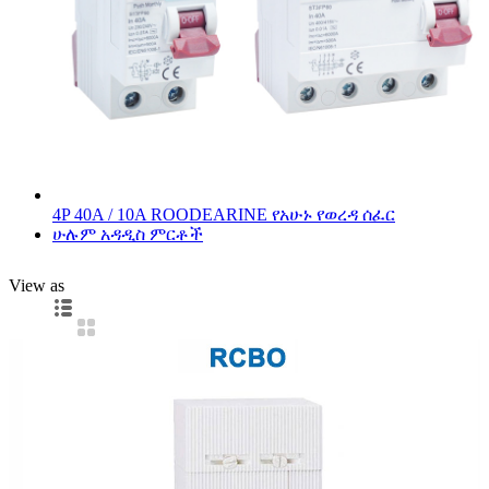
4P 40A / 10A ROODEARINE የአሁኑ የወረዳ ሰፈር
ሁሉም አዳዲስ ምርቶች
View as