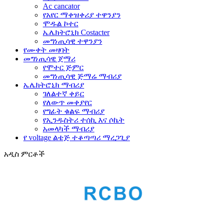
Ac cancator
የአየር ማቀዝቀሪያ ተዋንያን
ሞዱል ኮተር
ኤሌክትሮኒክ Costacter
መግነጢሳዊ ተዋንያን
የሙቀት መዛባት
መግነጢሳዊ ጀማሪ
የሞተር ጅምር
መግነጢሳዊ ጅማሬ ማብሪያ
ኤሌክትሮኒክ ማብሪያ
ገለልተኛ ቀይር
የለውጥ መቀያየር
የግፊት ቁልፍ ማብሪያ
የኢንዱስትሪ ተሰኪ እና ሶኬት
አመላካች ማብሪያ
የ voltage ልቴጅ ተቆጣጣሪ ማረጋጊያ
አዲስ ምርቶች