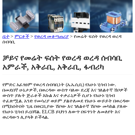
ቤት
>
ምርቶች
>
የወረዳ መቆጣጠሪያ
> የመሬት ፍሰት የወረዳ ወረዳ
ሰብሳቢ
ቻይና የመሬት ፍሰት የወረዳ ወረዳ ሰብሳቢ
አምራች, አቅራቢ, አቅራቢ, ፋብሪካ
የምድር አፈፃፀም የወረዳ ሰብሳቢነት (ኤኤሲቢ) የአሁኑ ሂሳብ ነው.
በመደበኛ ሁኔታዎች, በወረዳው ውስጥ ባለው ደረጃ እና ገለልተኛ ሽቦዎች
ውስጥ ያሉት ጅራቶች እኩል እና ተቃራኒዎች ሲሆኑ የአሁኑ ሂሳብ
ተፈጽሟል. አንድ የመሳሪያ ወይም ያልተለመደ የአሁኑ ውይይት በወረዳው
በሚከሰትበት ጊዜ በወርቢያው ሽቦው እና ገለልተኛ ሽቦው መካከል ያለው
የአሁኑ ሂሳብ ይረበሻል. ELCB ይህንን ለውጥ በፍጥነት ለመለየት እና
ወረዳውን ሊያላቅ ይችላል.