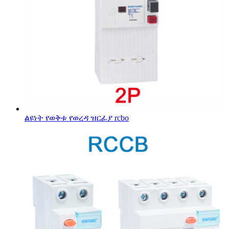
ልዩነት የወቅቱ የወረዳ ዝርፊያ rcbo