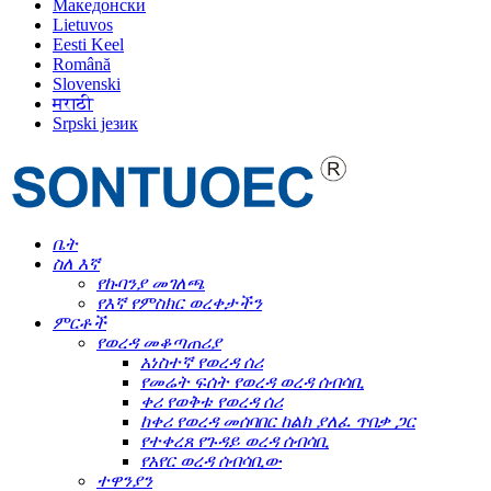
Македонски
Lietuvos
Eesti Keel
Română
Slovenski
मराठी
Srpski језик
ቤት
ስለ እኛ
የኩባንያ መገለጫ
የእኛ የምስክር ወረቀታችን
ምርቶች
የወረዳ መቆጣጠሪያ
አነስተኛ የወረዳ ሰሪ
የመሬት ፍሰት የወረዳ ወረዳ ሰብሳቢ
ቀሪ የወቅቱ የወረዳ ሰሪ
ከቀሪ የወረዳ መሰባበር ከልክ ያለፈ ጥበቃ ጋር
የተቀረጸ የጉዳይ ወረዳ ሰብሳቢ
የአየር ወረዳ ሰብሳቢው
ተዋንያን