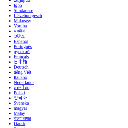
Հայերեն
Igbo
Sundanese
Lëtzebuergesch
Malagasy
Yoruba
অসমীয়া
ଓଡିଆ
Español
Português
русский
Français
日本語
Deutsch
tiếng Việt
Italiano
Nederlands
ภาษาไทย
Polski
한국어
Svenska
magyar
Malay
বাংলা ভাষার
Dansk