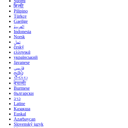
Suomi
हिन्दी
Pilipino
Türkçe
Gaeilge
العربية
Indonesia
Norsk‎
تمل
český
ελληνικά
український
Javanese
فارسی
தமிழ்
తెలుగు
नेपाली
Burmese
български
ລາວ
Latine
Қазақша
Euskal
Azərbaycan
Slovenský jazyk