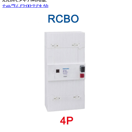
ኤሌክትሮዎችን መከላከል.
ተጨማሪ ያንብቡ
ጥያቄ ላክ