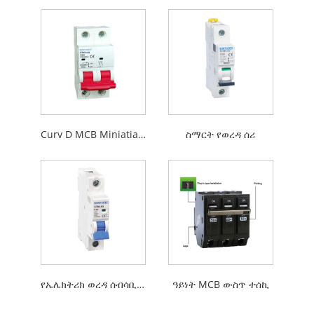
Curv D MCB Miniatiation የወረዳ ማቋረጫ
ስማርት የወረዳ ሰሪ
የኤሌክትሪክ ወረዳ ሰብሳቢው
ዓይነት MCB ውስጥ ተሰኪ