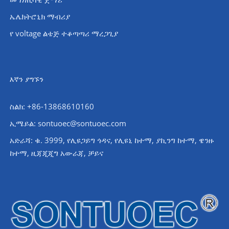
ኤሌክትሮኒክ ማብሪያ
የ voltage ልቴጅ ተቆጣጣሪ ማረጋጊያ
እኛን ያግኙን
ስልክ: +86-13868610160
ኢሜይል:
sontuoec@sontuoec.com
አድራሻ: ቁ. 3999, የሊዩጋይግ ጎዳና, የሊዩኒ ከተማ, ያኪንግ ከተማ, ዌንዙ
ከተማ, ዚጃጂጂግ አውራጃ, ቻይና