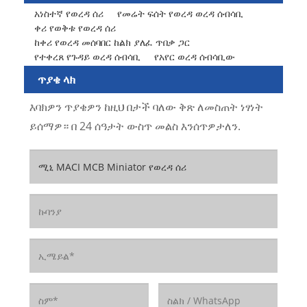
አነስተኛ የወረዳ ሰሪ
የመሬት ፍሰት የወረዳ ወረዳ ሰብሳቢ
ቀሪ የወቅቱ የወረዳ ሰሪ
ከቀሪ የወረዳ መሰባበር ከልክ ያለፈ ጥበቃ ጋር
የተቀረጸ የጉዳይ ወረዳ ሰብሳቢ
የአየር ወረዳ ሰብሳቢው
ጥያቄ ላክ
እባክዎን ጥያቄዎን ከዚህ በታች ባለው ቅጽ ለመስጠት ነፃነት
ይሰማዎ። በ 24 ሰዓታት ውስጥ መልስ እንሰጥዎታለን.