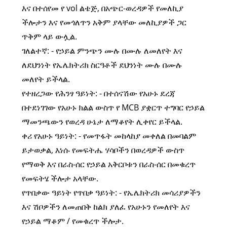
እና በተሰየመ የ vol ልቴጅ, በአጭር-ወረዳዎች የመለኪያ
ችሎታን እና የመጎለጥን አቅም ያላቸው መለኪያዎች ጋር
ጥቅም ላይ ውሏል.
ገለልተኛ: - የኃይል ምንጭን ሙሉ በሙሉ ለመለየት እና
ለደህንነት የኤሌክትሪክ ስርዓቶች ደህንነት ሙሉ በሙሉ
መለየት ይችላል.
የተዘረጋው የሕንፃ ዓይነት: - በተሰናሽው የአሁኑ ደረጃ
በተደነገገው የአሁኑ ክልል ውስጥ የ MCB ያቋርጥ ተግባር የኃይል
ማመንጫውን የወረዳ ሁኔታ ለማቆየት ሊቀየር ይችላል.
ቀሪ የአሁኑ ዓይነት: - የመጥፋት መከላከያ መቀለል በመባልም
ይታወቃል, እነሱ የመፍትሔ ሃሳቦችን በወረዳዎች ውስጥ
የማወቅ እና በራስ-ሰር የኃይል አቅርቦቱን በራስ-ሰር በመቁረጥ
የመፍትሄ ችሎታ አላቸው.
የጥበቃው ዓይነት የጥበቃ ዓይነት: - የኤሌክትሪክ መሳሪያዎችን
እና ሽቦዎችን ለመጠበቅ ከልክ ያለፈ የአሁኑን የመለየት እና
የኃይል ማቆም / የመቁረጥ ችሎታ.