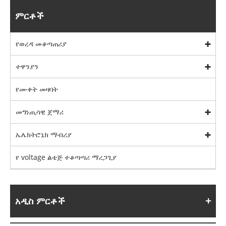
ምርቶች
የወረዳ መቆጣጠሪያ
ተዋንያን
የሙቀት መዛባት
መግነጢሳዊ ጀማሪ
ኤሌክትሮኒክ ማብሪያ
የ voltage ልቴጅ ተቆጣጣሪ ማረጋጊያ
አዲስ ምርቶች