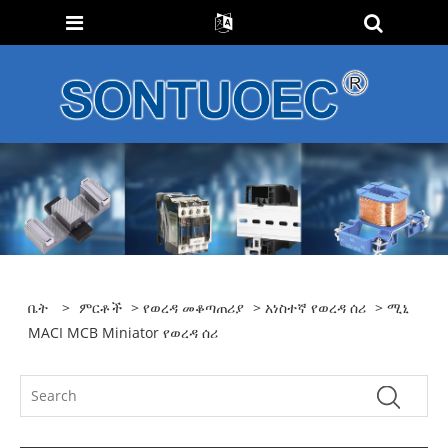
ቤት
>
ምርቶች
>
የወረዳ መቆጣጠሪያ
>
አነስተኛ የወረዳ ሰሪ
> ሚኒ
MACI MCB Miniator የወረዳ ሰሪ