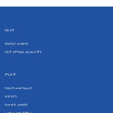
ስለ እኛ
የኩባንያ መገለጫ
የእኛ የምስክር ወረቀታችን
ምርቶች
የወረዳ መቆጣጠሪያ
ተዋንያን
የሙቀት መዛባት
መግነጢሳዊ ጀማሪ