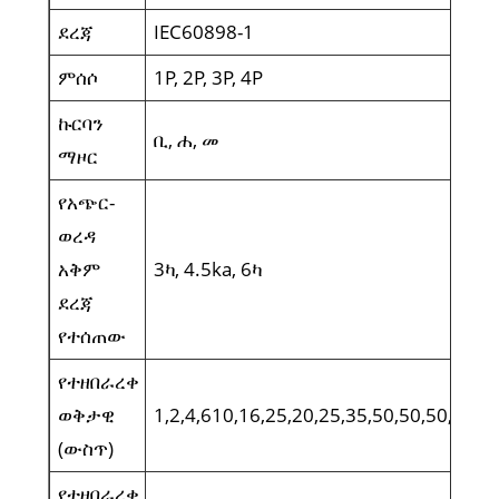
ደረጃ
IEC60898-1
ምሰሶ
1P, 2P, 3P, 4P
ኩርባን
ቢ, ሐ, መ
ማዞር
የአጭር-
ወረዳ
አቅም
3ካ, 4.5ka, 6ካ
ደረጃ
የተሰጠው
የተዘበራረቀ
ወቅታዊ
1,2,4,610,16,25,20,25,35,50,50,50,50.
(ውስጥ)
የተዘበራረቀ