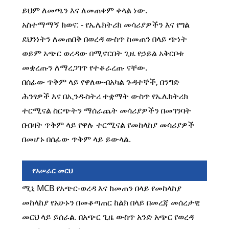
ይህም ለመጫን እና ለመጠቀም ቀላል ነው.
አስተማማኝ ክወና: - የኤሌክትሪክ መሳሪያዎችን እና የግል
ደህንነትን ለመጠበቅ በወረዳ ውስጥ ከመጠን በላይ ጭነት
ወይም አጭር ወረዳው በሚኖርበት ጊዜ የኃይል አቅርቦቱ
መቋረጡን ለማረጋገጥ የተቆራረጡ ናቸው.
በሰፊው ጥቅም ላይ የዋለው-በአካል ጉዳተኞች, በንግድ
ሕንፃዎች እና በኢንዱስትሪ ተቋማት ውስጥ የኤሌክትሪክ
ተርሚናል ስርጭትን ማሰራጨት መሳሪያዎችን በመገንባት
በብዛት ጥቅም ላይ የዋሉ ተርሚናል የመከላከያ መሳሪያዎች
በመሆኑ በሰፊው ጥቅም ላይ ይውላል.
የአሠራር መርህ
ሚኒ MCB የአጭር-ወረዳ እና ከመጠን በላይ የመከላከያ
መከላከያ የአሁኑን በመቆጣጠር ከልክ በላይ በመረጃ መሰረታዊ
መርህ ላይ ይሰራል. በአጭር ጊዜ ውስጥ አንድ አጭር የወረዳ