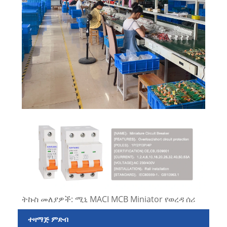
ትኩስ መለያዎች: ሚኒ MACI MCB Miniator የወረዳ ሰሪ
ተዛማጅ ምድብ