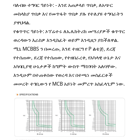
ባለብዙ ተግባር ዓይነት: - እንደ አጠቃላይ ጥበቃ, ለአጭር
መከላከያ ጥበቃ እና የመጥፋት ጥበቃ ያሉ የተለያዩ ተግባራትን
ያዋህዳል.
የቁጥጥር ዓይነት: ኦፕሬተሩ ለኤሌክትሪክ መሣሪያዎች ቁጥጥር
ወረዳውን እራስዎ እንዲከፈት ወይም እንዲዘጋ ያስችለዋል.
ሚኒ MCBBS ን በመረጡ, እንደ ተዘርግ የ P ልቴጅ, ደረጃ
የተሰጠው, ደረጃ የተሰጠው, የተዘበራረቀ, የአካላዊ ሁኔታ እና
አካባቢያዊ ሁኔታዎች ከግምት ውስጥ ማስገባት አለባቸው.
እንዲሁም በተጠቀሰው የወረዳ እና በተጫነ መስፈርቶች
መሠረት ተገቢውን የ MCB አይነት መምረጥ አስፈላጊም ነው.