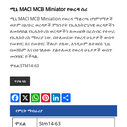
ሚኒ MACI MCB Miniator የወረዳ ሰሪ
ሚኒ MACI MCB Miniation የወረዳ ማቋረጫ በግምገማዎች
ወይም በአጭር ወረዳዎች ምክንያት የኤሌክትሮኒካዊ ወረዳዎችን
ለመከላከል የኤሌክትሪክ ወረዳዎችን ለመጠበቅ በራስ-ሰር የተሠራ
የኤሌክትሪክ ማዞሪያ ነው. በተለመደው የወረዳ ሁኔታዎች ውስጥ
የመቀየር እና የመቀየር ችሎታ ያለው, እንዲሁም ለተወሰነ ጊዜ
በመሸከም እና በተገለፀው ያልተለመደ የወረዳ ሁኔታዎች ውስጥ
መሰባበር ይችላል.
ሞዴል:STM14-63
ጥያቄ ላክ
Facebook
X
WhatsApp
Pinterest
LinkedIn
Share
የምርት ማብራሪያ
ሞዴል
Stm14-63