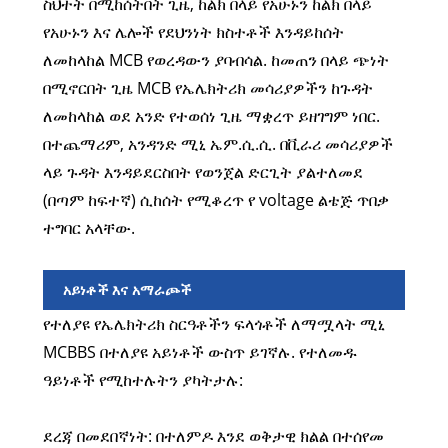
ስህተት በሚከሰትበት ጊዜ, ከልክ በላይ የአሁኑን ከልክ በላይ
የአሁኑን እና ሌሎች የደህንነት ክስተቶች እንዳይከሰት
ለመከላከል MCB የወረዳውን ያባብሳል. ከመጠን በላይ ጭነት
በሚኖርበት ጊዜ MCB የኤሌክትሪክ መሳሪያዎችን ከጉዳት
ለመከላከል ወደ አንድ የተወሰነ ጊዜ ማቋረጥ ይዘገግም ነበር.
በተጨማሪም, አንዳንድ ሚኒ ኤም.ሲ.ሲ. በቪራሪ መሳሪያዎች
ላይ ጉዳት እንዳይደርስበት የወንጀል ድርጊት ያልተለመደ
(በጣም ከፍተኛ) ሲከሰት የሚቆረጥ የ voltage ልቴጅ ጥበቃ
ተግባር አላቸው.
አይነቶች እና አማራጮች
የተለያዩ የኤሌክትሪክ ስርዓቶችን ፍላጎቶች ለማሟላት ሚኒ
MCBBS በተለያዩ አይነቶች ውስጥ ይገኛሉ. የተለመዱ
ዓይነቶች የሚከተሉትን ያካትታሉ:
ደረጃ በመደበኛነት: በተለምዶ እንደ ወቅታዊ ክልል በተሰየመ