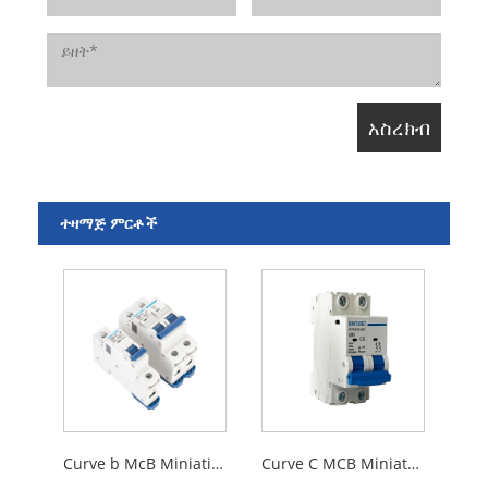
ተዛማጅ ምርቶች
Curve b McB Miniatiation የወረዳ መሰባበር
Curve C MCB Miniator የወረዳ ማቋረጫ