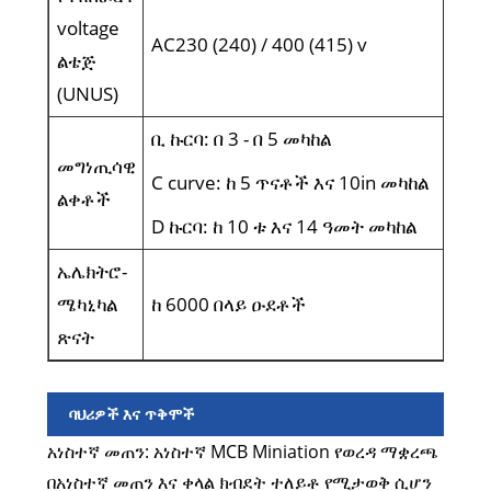
voltage
AC230 (240) / 400 (415) v
ልቴጅ
(UNUS)
ቢ ኩርባ: በ 3 - በ 5 መካከል
መግነጢሳዊ
C curve: ከ 5 ጥናቶች እና 10in መካከል
ልቀቶች
D ኩርባ: ከ 10 ቱ እና 14 ዓመት መካከል
ኤሌክትሮ-
ሜካኒካል
ከ 6000 በላይ ዑደቶች
ጽናት
ባህሪዎች እና ጥቅሞች
አነስተኛ መጠን: አነስተኛ MCB Miniation የወረዳ ማቋረጫ
በአነስተኛ መጠን እና ቀላል ክብደት ተለይቶ የሚታወቅ ሲሆን