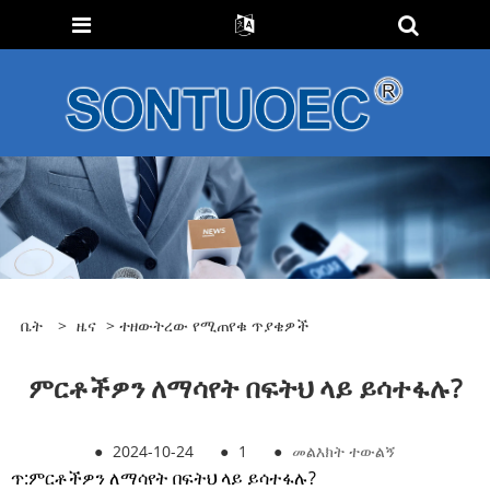
ቤት
>
ዜና
>
ተዘውትረው የሚጠየቁ ጥያቄዎች
ምርቶችዎን ለማሳየት በፍትህ ላይ ይሳተፋሉ?
●
2024-10-24
●
1
●
መልእክት ተውልኝ
ጥ:
ምርቶችዎን ለማሳየት በፍትህ ላይ ይሳተፋሉ?