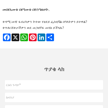
መ
በየአመቱ በየዓመቱ በጓንግዙዞት.
ቀዳሚ:
መቼ ፋብሪካዎን ትተው የፀደይ ፌስቲቫል በዓላትዎን ይተዋል?
ቀጥሎ:
ሸቀጦችዎን ወደ መጋዘኛዬ መላክ ይችላሉ?
Facebook
X
WhatsApp
Pinterest
LinkedIn
Share
ጥያቄ ላክ