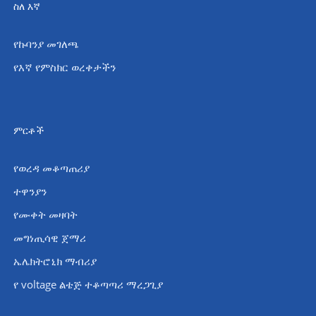
ስለ እኛ
የኩባንያ መገለጫ
የእኛ የምስክር ወረቀታችን
ምርቶች
የወረዳ መቆጣጠሪያ
ተዋንያን
የሙቀት መዛባት
መግነጢሳዊ ጀማሪ
ኤሌክትሮኒክ ማብሪያ
የ voltage ልቴጅ ተቆጣጣሪ ማረጋጊያ