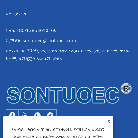
እኛን ያግኙን
ስልክ: +86-13868610160
ኢሜይል:
sontuoec@sontuoec.com
አድራሻ: ቁ. 3999, የሊዩጋይግ ጎዳና, የሊዩኒ ከተማ, ያኪንግ ከተማ, ዌንዙ
ከተማ, ዚጃጂጂግ አውራጃ, ቻይና
X
የተሻለ የአሰሳ ተሞክሮ ለማቅረብ፣ የጣቢያ ትራፊክን
ለመተንተን እና ይዘትን ለግል ለማበጀት ኩኪዎችን