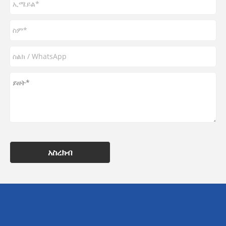
አስረክብ