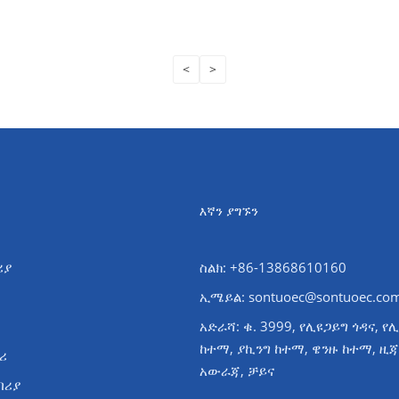
<
>
እኛን ያግኙን
ሪያ
ስልክ: +86-13868610160
ኢሜይል:
sontuoec@sontuoec.co
አድራሻ: ቁ. 3999, የሊዩጋይግ ጎዳና, የ
ከተማ, ያኪንግ ከተማ, ዌንዙ ከተማ, ዚ
ሪ
አውራጃ, ቻይና
ብሪያ