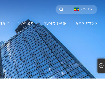
አማርኛ
ዜና
ማውረድ
ጥያቄን ይላኩ
እኛን ያግኙን