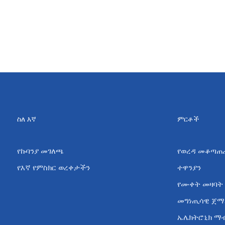
ስለ እኛ
ምርቶች
የኩባንያ መገለጫ
የወረዳ መቆጣጠ
የእኛ የምስክር ወረቀታችን
ተዋንያን
የሙቀት መዛባት
መግነጢሳዊ ጀማ
ኤሌክትሮኒክ ማ