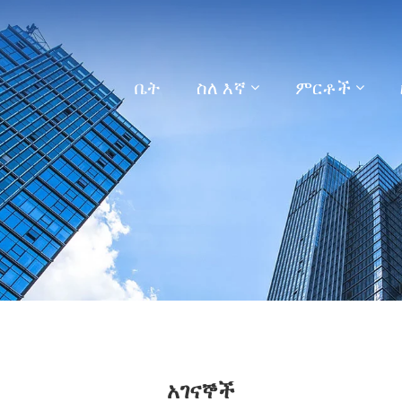
ቤት
ስለ እኛ
ምርቶች
አገናኞች