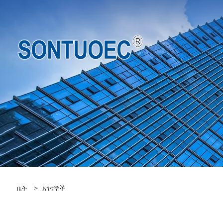
ቤት
>
አገናኞች